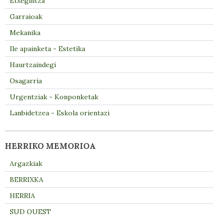
Etxegintza
Garraioak
Mekanika
Ile apainketa - Estetika
Haurtzaindegi
Osagarria
Urgentziak - Konponketak
Lanbidetzea - Eskola orientazi
HERRIKO MEMORIOA
Argazkiak
BERRIXKA
HERRIA
SUD OUEST