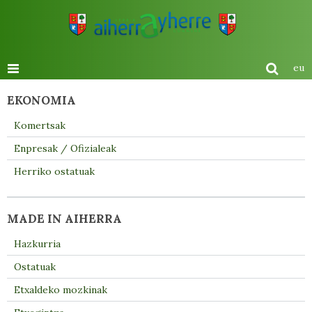
eu
EKONOMIA
Komertsak
Enpresak / Ofizialeak
Herriko ostatuak
MADE IN AIHERRA
Hazkurria
Ostatuak
Etxaldeko mozkinak