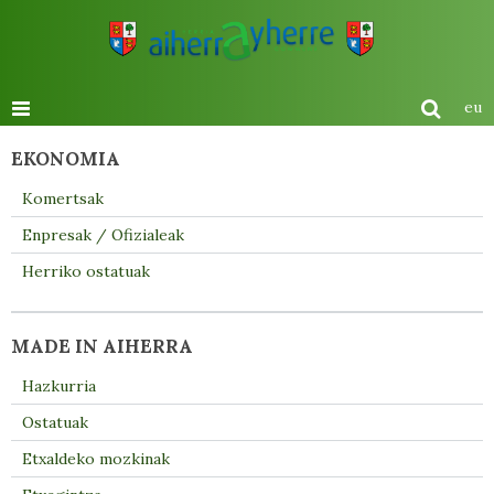
eu
EKONOMIA
Komertsak
Enpresak / Ofizialeak
Herriko ostatuak
MADE IN AIHERRA
Hazkurria
Ostatuak
Etxaldeko mozkinak