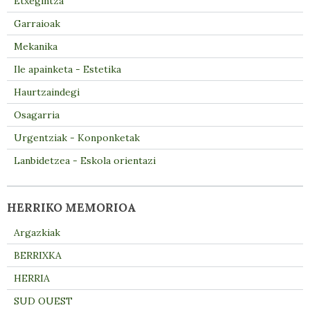
Etxegintza
Garraioak
Mekanika
Ile apainketa - Estetika
Haurtzaindegi
Osagarria
Urgentziak - Konponketak
Lanbidetzea - Eskola orientazi
HERRIKO MEMORIOA
Argazkiak
BERRIXKA
HERRIA
SUD OUEST