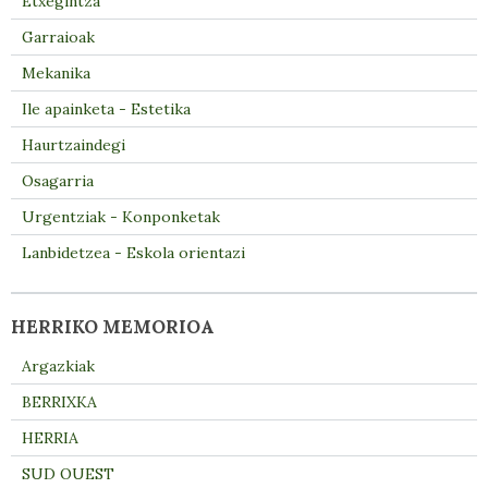
Etxegintza
Garraioak
Mekanika
Ile apainketa - Estetika
Haurtzaindegi
Osagarria
Urgentziak - Konponketak
Lanbidetzea - Eskola orientazi
HERRIKO MEMORIOA
Argazkiak
BERRIXKA
HERRIA
SUD OUEST