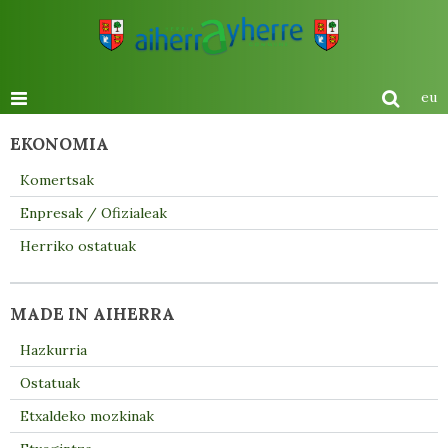
eu
EKONOMIA
Komertsak
Enpresak / Ofizialeak
Herriko ostatuak
MADE IN AIHERRA
Hazkurria
Ostatuak
Etxaldeko mozkinak