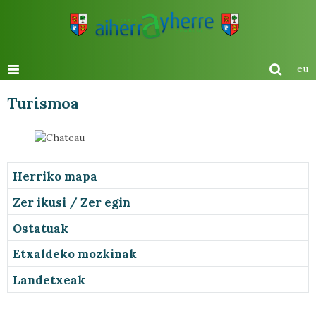
eu
Turismoa
Herriko mapa
Zer ikusi / Zer egin
Ostatuak
Etxaldeko mozkinak
Landetxeak