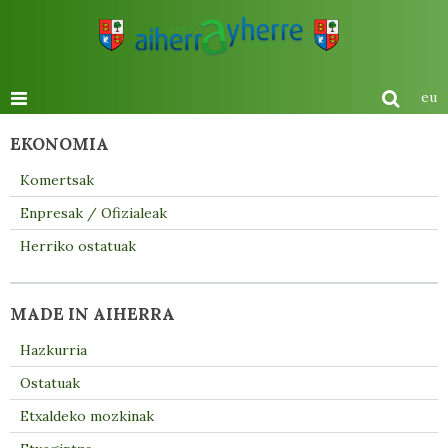
eu
EKONOMIA
Komertsak
Enpresak / Ofizialeak
Herriko ostatuak
MADE IN AIHERRA
Hazkurria
Ostatuak
Etxaldeko mozkinak