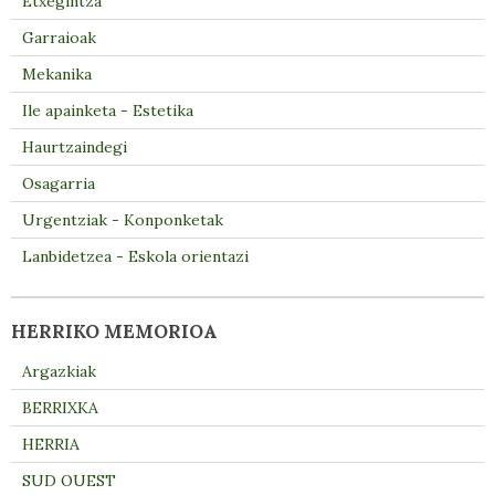
Etxegintza
Garraioak
Mekanika
Ile apainketa - Estetika
Haurtzaindegi
Osagarria
Urgentziak - Konponketak
Lanbidetzea - Eskola orientazi
HERRIKO MEMORIOA
Argazkiak
BERRIXKA
HERRIA
SUD OUEST