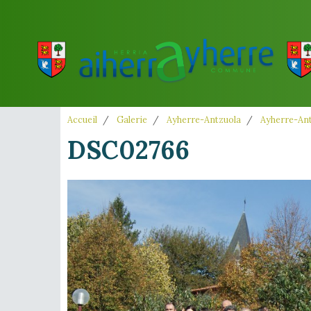
Accueil
Galerie
Ayherre-Antzuola
Ayherre-Ant
DSC02766