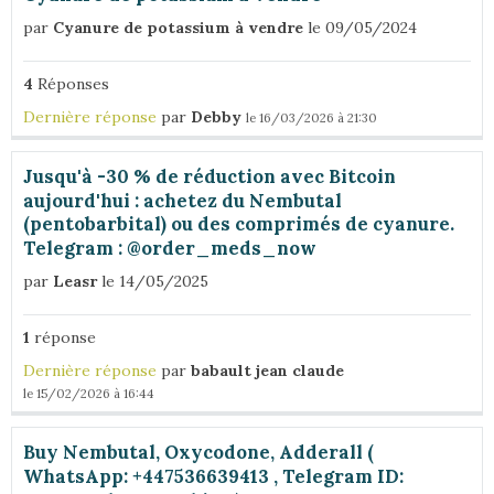
par
Cyanure de potassium à vendre
le 09/05/2024
4
Réponses
Dernière réponse
par
Debby
le 16/03/2026 à 21:30
Jusqu'à -30 % de réduction avec Bitcoin
aujourd'hui : achetez du Nembutal
(pentobarbital) ou des comprimés de cyanure.
Telegram : @order_meds_now
par
Leasr
le 14/05/2025
1
réponse
Dernière réponse
par
babault jean claude
le 15/02/2026 à 16:44
Buy Nembutal, Oxycodone, Adderall (
WhatsApp: +447536639413 , Telegram ID: