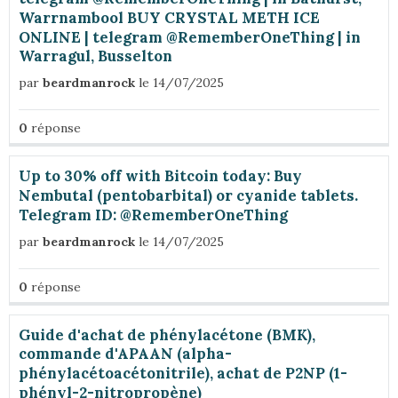
Warrnambool BUY CRYSTAL METH ICE
ONLINE | telegram @RememberOneThing | in
Warragul, Busselton
par
beardmanrock
le 14/07/2025
0
réponse
Up to 30% off with Bitcoin today: Buy
Nembutal (pentobarbital) or cyanide tablets.
Telegram ID: @RememberOneThing
par
beardmanrock
le 14/07/2025
0
réponse
Guide d'achat de phénylacétone (BMK),
commande d'APAAN (alpha-
phénylacétoacétonitrile), achat de P2NP (1-
phényl-2-nitropropène)