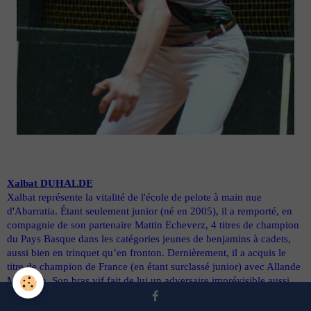
Xalbat DUHALDE
Xalbat représente la vitalité de l'école de pelote à main nue
d'Abarratia. Étant seulement junior (né en 2005), il a remporté, en
compagnie de son partenaire Mattin Echeverz, 4 titres de champion
du Pays Basque dans les catégories jeunes de benjamins à cadets,
aussi bien en trinquet qu’en fronton. Dernièrement, il a acquis le
titre de champion de France (en étant surclassé junior) avec Allande
Martinon. Son bras vif fait de lui un adversaire imprévisible aussi
bien pour ses buts acérés que pour des attaques à l'avant. Il est donc
un élément prometteur pour l'avenir du club. Nous lui souhaitons