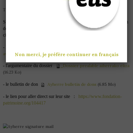
Travaux de l'Eglise prévu aux mois de Février et Mars.
Suite à la décision de signature d'une convention avec la Fondation
de France concernant la réhabilitation de l'Eglise, veuillez trouver
ci-joint les éléments du dossier.
- la décision de conventionnement
Decision de convention
avec la fondation du patrimoine
(14.98 Ko)
Non merci, je préfère continuer en français
- l'argumentaire du dossier
Dossier prealable aiherrako eliza
(16.23 Ko)
- le bulletin de don
Ayherre bulletin de dons
(6.85 Mo)
- le lien pour aller direct sur leur site :
https://www.fondation-
patrimoine.org/104417