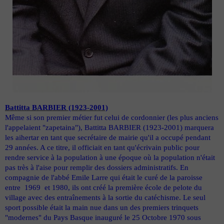
Battitta BARBIER (1923-2001)
Même si son premier métier fut celui de cordonnier (les plus anciens
l'appelaient "zapetaina"), Battitta BARBIER (1923-2001) marquera
les aihertar en tant que secrétaire de mairie qu'il a occupé pendant
29 années. A ce titre, il officiait en tant qu'écrivain public pour
rendre service à la population à une époque où la population n'était
pas très à l'aise pour remplir des dossiers administratifs. En
compagnie de l'abbé Emile Larre qui était le curé de la paroisse
entre 1969 et 1980, ils ont créé la première école de pelote du
village avec des entraînements à la sortie du catéchisme. Le seul
sport possible était la main nue dans un des premiers trinquets
"modernes" du Pays Basque inauguré le 25 Octobre 1970 sous