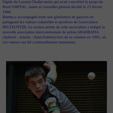
l'égide de Laurent Challet maire qui avait concrétisé le projet de
René OSPITAL, maire et conseiller général décédé le 23 février
1968.
Battitta a accompagné toute une génération de garçons en
partageant les valeurs culturelles et sportives de l'association
BELTZUNTZE. La section pelote de cette association a intégré la
nouvelle association intercommunale de pelote ABARRATIA
(Ayherre - Isturitz - Saint-Esteben) lors de sa création en 1993, où
ces valeurs ont été continuellement transmises.