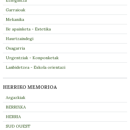
Etxegintza
Garraioak
Mekanika
Ile apainketa - Estetika
Haurtzaindegi
Osagarria
Urgentziak - Konponketak
Lanbidetzea - Eskola orientazi
HERRIKO MEMORIOA
Argazkiak
BERRIXKA
HERRIA
SUD OUEST