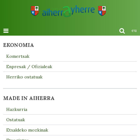
eu
EKONOMIA
Komertsak
Enpresak / Ofizialeak
Herriko ostatuak
MADE IN AIHERRA
Hazkurria
Ostatuak
Etxaldeko mozkinak