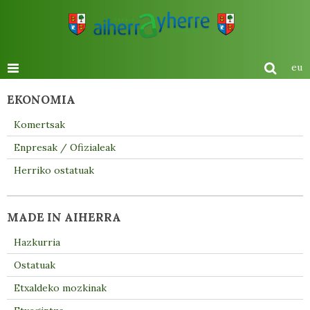
eu
EKONOMIA
Komertsak
Enpresak / Ofizialeak
Herriko ostatuak
MADE IN AIHERRA
Hazkurria
Ostatuak
Etxaldeko mozkinak