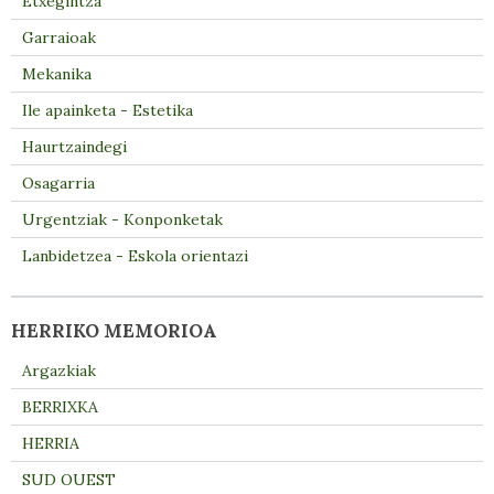
Etxegintza
Garraioak
Mekanika
Ile apainketa - Estetika
Haurtzaindegi
Osagarria
Urgentziak - Konponketak
Lanbidetzea - Eskola orientazi
HERRIKO MEMORIOA
Argazkiak
BERRIXKA
HERRIA
SUD OUEST