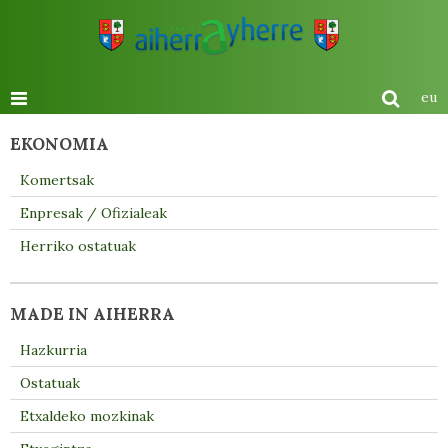
eu
EKONOMIA
Komertsak
Enpresak / Ofizialeak
Herriko ostatuak
MADE IN AIHERRA
Hazkurria
Ostatuak
Etxaldeko mozkinak