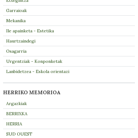
Etxegintza
Garraioak
Mekanika
Ile apainketa - Estetika
Haurtzaindegi
Osagarria
Urgentziak - Konponketak
Lanbidetzea - Eskola orientazi
HERRIKO MEMORIOA
Argazkiak
BERRIXKA
HERRIA
SUD OUEST