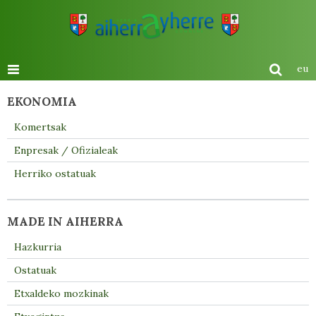
eu
EKONOMIA
Komertsak
Enpresak / Ofizialeak
Herriko ostatuak
MADE IN AIHERRA
Hazkurria
Ostatuak
Etxaldeko mozkinak