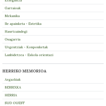
Etxegintza
Garraioak
Mekanika
Ile apainketa - Estetika
Haurtzaindegi
Osagarria
Urgentziak - Konponketak
Lanbidetzea - Eskola orientazi
HERRIKO MEMORIOA
Argazkiak
BERRIXKA
HERRIA
SUD OUEST