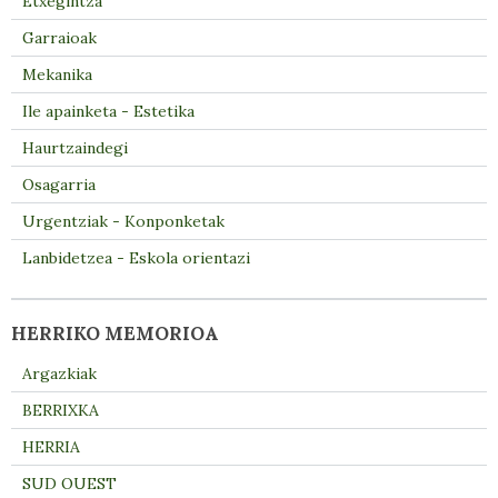
Etxegintza
Garraioak
Mekanika
Ile apainketa - Estetika
Haurtzaindegi
Osagarria
Urgentziak - Konponketak
Lanbidetzea - Eskola orientazi
HERRIKO MEMORIOA
Argazkiak
BERRIXKA
HERRIA
SUD OUEST