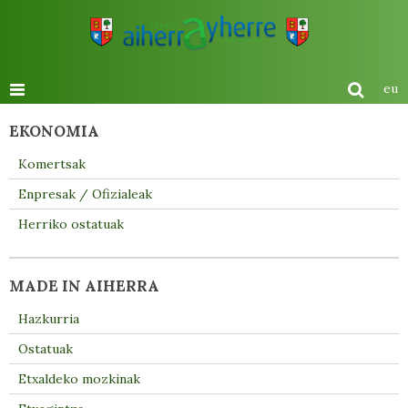
eu
EKONOMIA
Komertsak
Enpresak / Ofizialeak
Herriko ostatuak
MADE IN AIHERRA
Hazkurria
Ostatuak
Etxaldeko mozkinak