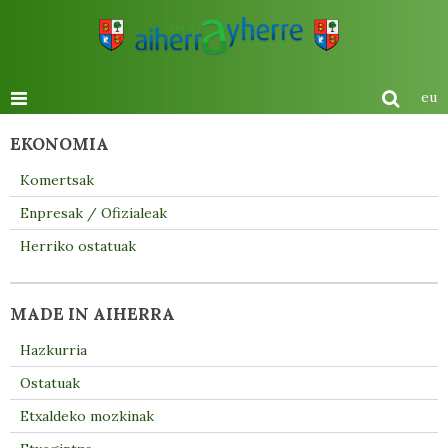
eu
EKONOMIA
Komertsak
Enpresak / Ofizialeak
Herriko ostatuak
MADE IN AIHERRA
Hazkurria
Ostatuak
Etxaldeko mozkinak