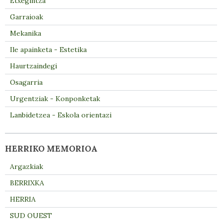
Etxegintza
Garraioak
Mekanika
Ile apainketa - Estetika
Haurtzaindegi
Osagarria
Urgentziak - Konponketak
Lanbidetzea - Eskola orientazi
HERRIKO MEMORIOA
Argazkiak
BERRIXKA
HERRIA
SUD OUEST