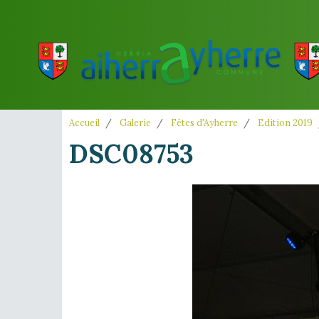
Accueil
Galerie
Fêtes d'Ayherre
Edition 2019
DSC08753