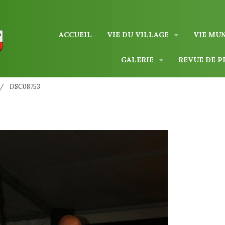
ACCUEIL
VIE DU VILLAGE
VIE MU
GALERIE
REVUE DE P
DSC08753