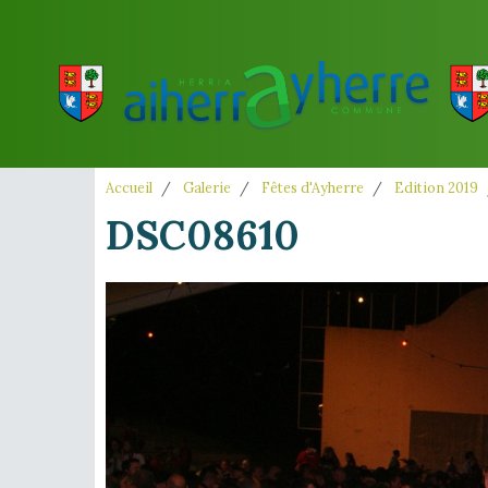
Accueil
Galerie
Fêtes d'Ayherre
Edition 2019
DSC08610