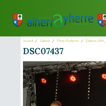
Accueil
Galerie
Fêtes d'Ayherre
Edition 2018
DSC07437