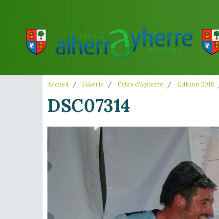
Accueil
Galerie
Fêtes d'Ayherre
Edition 2018
DSC07314