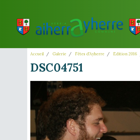
Accueil
Galerie
Fêtes d'Ayherre
Edition 2016
DSC04751