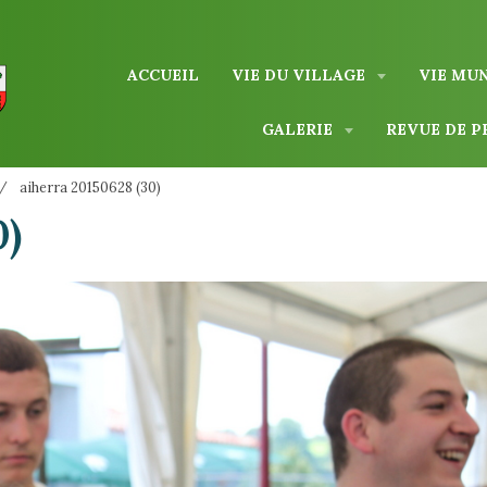
ACCUEIL
VIE DU VILLAGE
VIE MU
GALERIE
REVUE DE P
aiherra 20150628 (30)
0)