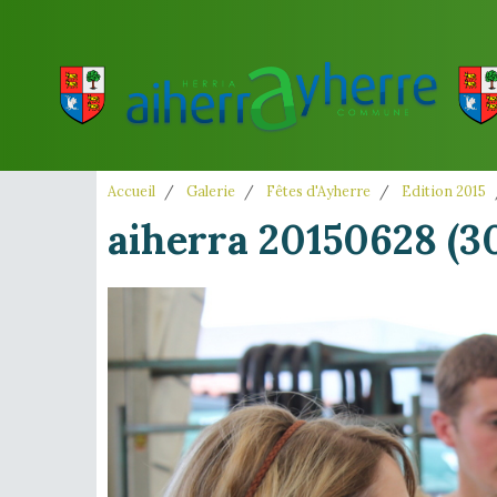
Accueil
Galerie
Fêtes d'Ayherre
Edition 2015
aiherra 20150628 (3