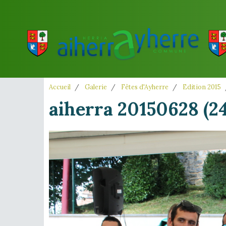
Accueil
Galerie
Fêtes d'Ayherre
Edition 2015
aiherra 20150628 (24