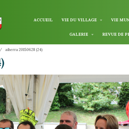
ACCUEIL
VIE DU VILLAGE
VIE MU
GALERIE
REVUE DE P
aiherra 20150628 (24)
)