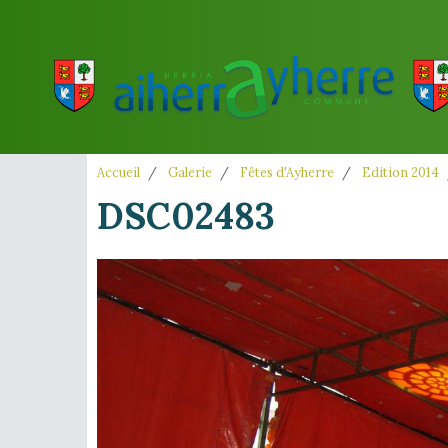
Accueil
Galerie
Fêtes d'Ayherre
Edition 2014
DSC02483