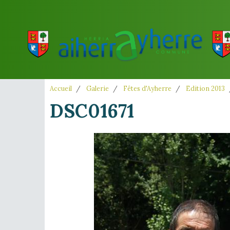
Accueil
Galerie
Fêtes d'Ayherre
Edition 2013
DSC01671