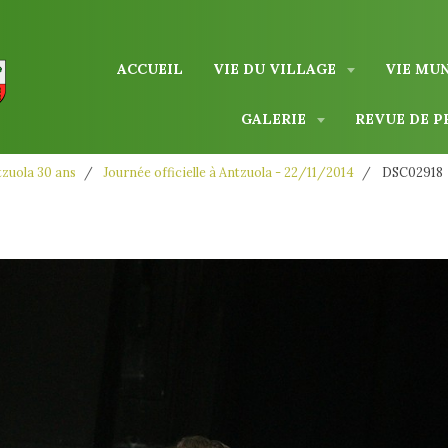
ACCUEIL
VIE DU VILLAGE
VIE MU
GALERIE
REVUE DE P
zuola 30 ans
Journée officielle à Antzuola - 22/11/2014
DSC02918