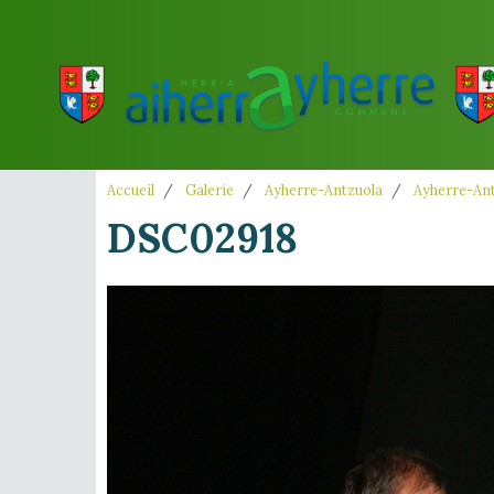
Accueil
Galerie
Ayherre-Antzuola
Ayherre-Ant
DSC02918