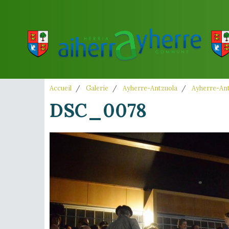
Accueil
Galerie
Ayherre-Antzuola
Ayherre-Ant
DSC_0078