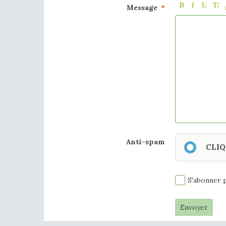
Message
Anti-spam
CLIQ
S'abonner p
Envoyer