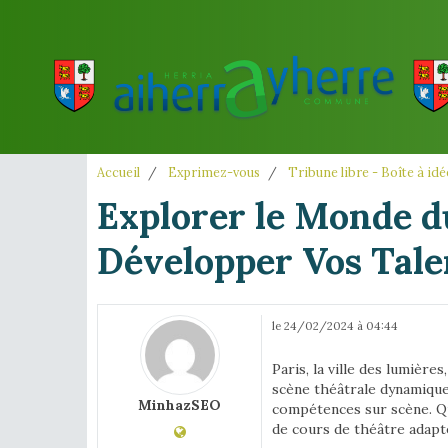
Accueil
Exprimez-vous
Tribune libre - Boîte à idé
Explorer le Monde du
Développer Vos Tale
le 24/02/2024 à 04:44
Paris, la ville des lumièr
scène théâtrale dynamique
MinhazSEO
compétences sur scène. Qu
de cours de théâtre adapté