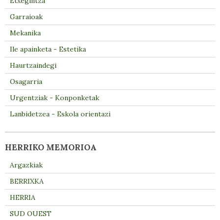
Etxegintza
Garraioak
Mekanika
Ile apainketa - Estetika
Haurtzaindegi
Osagarria
Urgentziak - Konponketak
Lanbidetzea - Eskola orientazi
HERRIKO MEMORIOA
Argazkiak
BERRIXKA
HERRIA
SUD OUEST