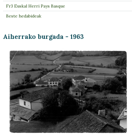
Fr3 Euskal Herri Pays Basque
Beste hedabideak
Aiherrako burgada - 1963