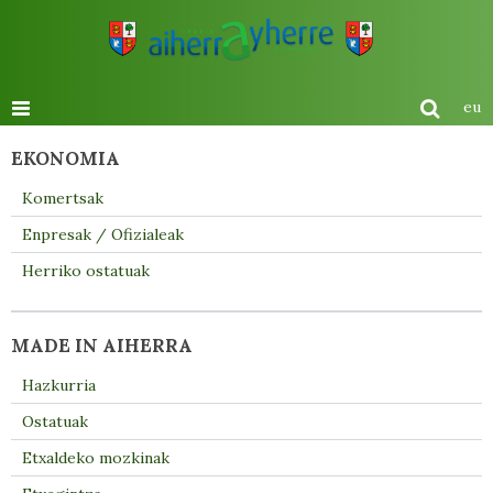
eu
EKONOMIA
Komertsak
Enpresak / Ofizialeak
Herriko ostatuak
MADE IN AIHERRA
Hazkurria
Ostatuak
Etxaldeko mozkinak