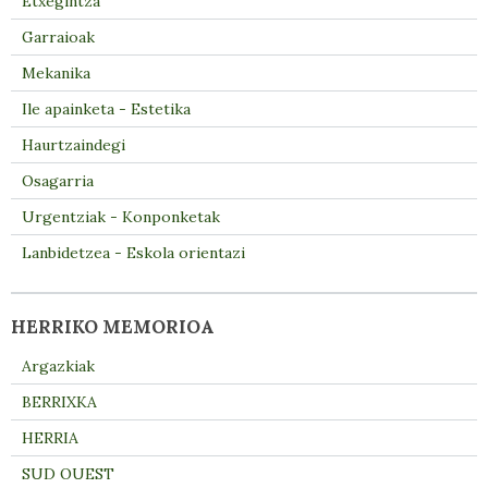
Etxegintza
Garraioak
Mekanika
Ile apainketa - Estetika
Haurtzaindegi
Osagarria
Urgentziak - Konponketak
Lanbidetzea - Eskola orientazi
HERRIKO MEMORIOA
Argazkiak
BERRIXKA
HERRIA
SUD OUEST