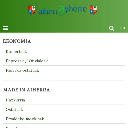
eu
EKONOMIA
Komertsak
Enpresak / Ofizialeak
Herriko ostatuak
MADE IN AIHERRA
Hazkurria
Ostatuak
Etxaldeko mozkinak