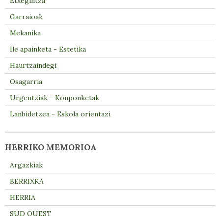
Etxegintza
Garraioak
Mekanika
Ile apainketa - Estetika
Haurtzaindegi
Osagarria
Urgentziak - Konponketak
Lanbidetzea - Eskola orientazi
HERRIKO MEMORIOA
Argazkiak
BERRIXKA
HERRIA
SUD OUEST