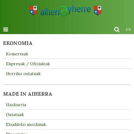
eu
EKONOMIA
Komertsak
Enpresak / Ofizialeak
Herriko ostatuak
MADE IN AIHERRA
Hazkurria
Ostatuak
Etxaldeko mozkinak