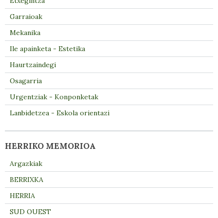
Etxegintza
Garraioak
Mekanika
Ile apainketa - Estetika
Haurtzaindegi
Osagarria
Urgentziak - Konponketak
Lanbidetzea - Eskola orientazi
HERRIKO MEMORIOA
Argazkiak
BERRIXKA
HERRIA
SUD OUEST