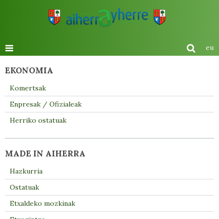
eu
EKONOMIA
Komertsak
Enpresak / Ofizialeak
Herriko ostatuak
MADE IN AIHERRA
Hazkurria
Ostatuak
Etxaldeko mozkinak