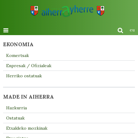
eu
EKONOMIA
Komertsak
Enpresak / Ofizialeak
Herriko ostatuak
MADE IN AIHERRA
Hazkurria
Ostatuak
Etxaldeko mozkinak