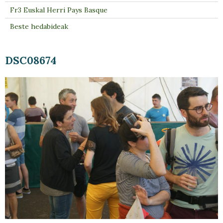
Fr3 Euskal Herri Pays Basque
Beste hedabideak
DSC08674