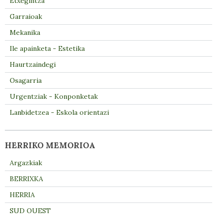
Etxegintza
Garraioak
Mekanika
Ile apainketa - Estetika
Haurtzaindegi
Osagarria
Urgentziak - Konponketak
Lanbidetzea - Eskola orientazi
HERRIKO MEMORIOA
Argazkiak
BERRIXKA
HERRIA
SUD OUEST