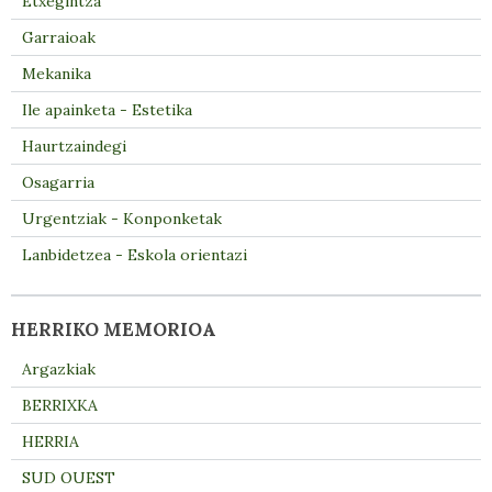
Etxegintza
Garraioak
Mekanika
Ile apainketa - Estetika
Haurtzaindegi
Osagarria
Urgentziak - Konponketak
Lanbidetzea - Eskola orientazi
HERRIKO MEMORIOA
Argazkiak
BERRIXKA
HERRIA
SUD OUEST