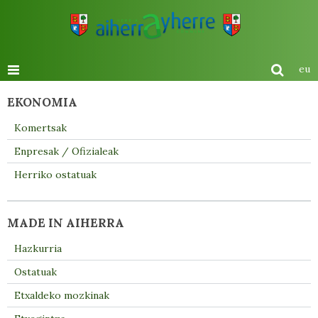
eu
EKONOMIA
Komertsak
Enpresak / Ofizialeak
Herriko ostatuak
MADE IN AIHERRA
Hazkurria
Ostatuak
Etxaldeko mozkinak