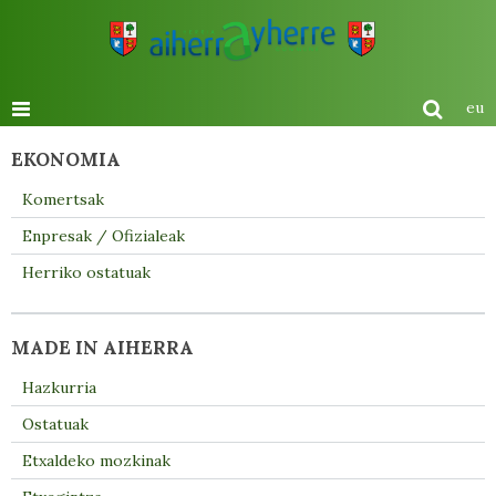
eu
EKONOMIA
Komertsak
Enpresak / Ofizialeak
Herriko ostatuak
MADE IN AIHERRA
Hazkurria
Ostatuak
Etxaldeko mozkinak