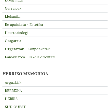
Etxegintza
Garraioak
Mekanika
Ile apainketa - Estetika
Haurtzaindegi
Osagarria
Urgentziak - Konponketak
Lanbidetzea - Eskola orientazi
HERRIKO MEMORIOA
Argazkiak
BERRIXKA
HERRIA
SUD OUEST