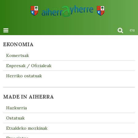
eu
EKONOMIA
Komertsak
Enpresak / Ofizialeak
Herriko ostatuak
MADE IN AIHERRA
Hazkurria
Ostatuak
Etxaldeko mozkinak