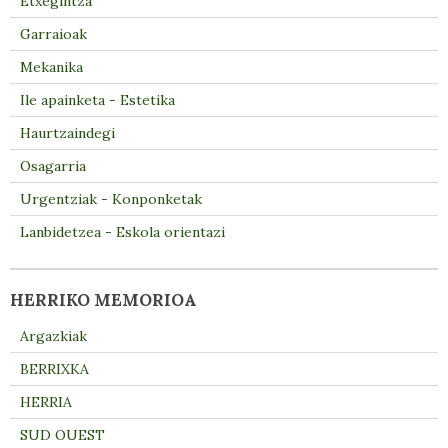
Etxegintza
Garraioak
Mekanika
Ile apainketa - Estetika
Haurtzaindegi
Osagarria
Urgentziak - Konponketak
Lanbidetzea - Eskola orientazi
HERRIKO MEMORIOA
Argazkiak
BERRIXKA
HERRIA
SUD OUEST