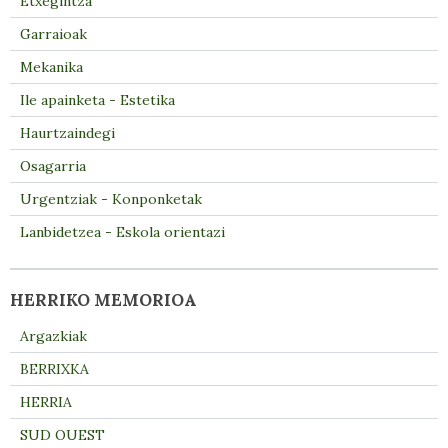
Etxegintza
Garraioak
Mekanika
Ile apainketa - Estetika
Haurtzaindegi
Osagarria
Urgentziak - Konponketak
Lanbidetzea - Eskola orientazi
HERRIKO MEMORIOA
Argazkiak
BERRIXKA
HERRIA
SUD OUEST