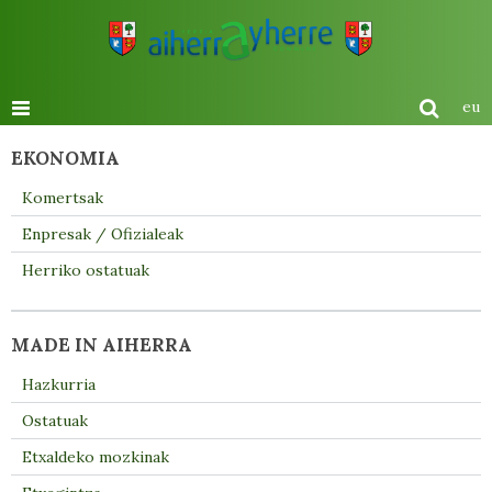
eu
EKONOMIA
Komertsak
Enpresak / Ofizialeak
Herriko ostatuak
MADE IN AIHERRA
Hazkurria
Ostatuak
Etxaldeko mozkinak