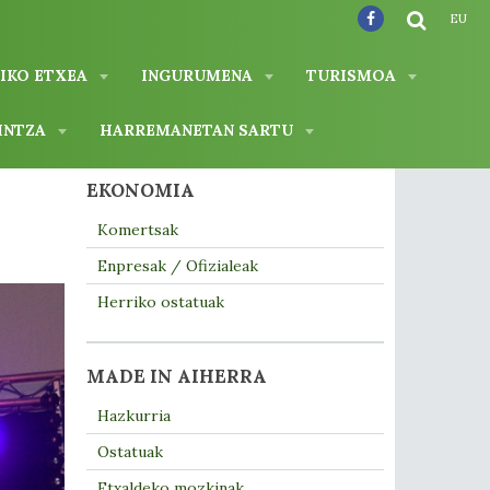
EU
IKO ETXEA
INGURUMENA
TURISMOA
INTZA
HARREMANETAN SARTU
EKONOMIA
Komertsak
Enpresak / Ofizialeak
Herriko ostatuak
MADE IN AIHERRA
Hazkurria
Ostatuak
Etxaldeko mozkinak