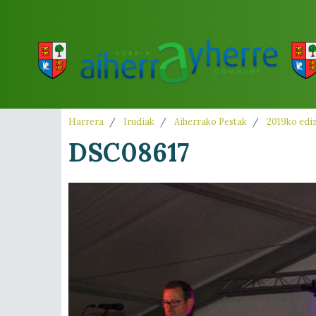
Harrera
Irudiak
Aiherrako Pestak
2019ko edi
DSC08617