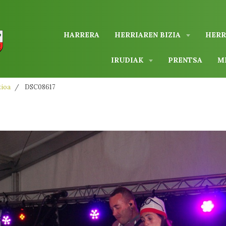
HARRERA
HERRIAREN BIZIA
HERR
IRUDIAK
PRENTSA
M
zioa
DSC08617