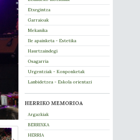
Etxegintza
Garraioak
Mekanika
Ile apainketa - Estetika
Haurtzaindegi
Osagarria
Urgentziak - Konponketak
Lanbidetzea - Eskola orientazi
HERRIKO MEMORIOA
Argazkiak
BERRIXKA
HERRIA