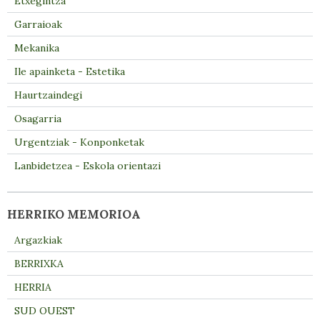
Etxegintza
Garraioak
Mekanika
Ile apainketa - Estetika
Haurtzaindegi
Osagarria
Urgentziak - Konponketak
Lanbidetzea - Eskola orientazi
HERRIKO MEMORIOA
Argazkiak
BERRIXKA
HERRIA
SUD OUEST