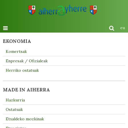
eu
EKONOMIA
Komertsak
Enpresak / Ofizialeak
Herriko ostatuak
MADE IN AIHERRA
Hazkurria
Ostatuak
Etxaldeko mozkinak