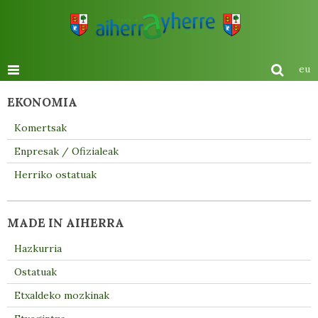
eu
EKONOMIA
Komertsak
Enpresak / Ofizialeak
Herriko ostatuak
MADE IN AIHERRA
Hazkurria
Ostatuak
Etxaldeko mozkinak