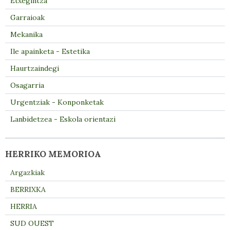
Etxegintza
Garraioak
Mekanika
Ile apainketa - Estetika
Haurtzaindegi
Osagarria
Urgentziak - Konponketak
Lanbidetzea - Eskola orientazi
HERRIKO MEMORIOA
Argazkiak
BERRIXKA
HERRIA
SUD OUEST