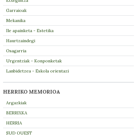
Etxegintza
Garraioak
Mekanika
Ile apainketa - Estetika
Haurtzaindegi
Osagarria
Urgentziak - Konponketak
Lanbidetzea - Eskola orientazi
HERRIKO MEMORIOA
Argazkiak
BERRIXKA
HERRIA
SUD OUEST