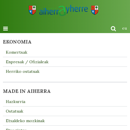
eu
EKONOMIA
Komertsak
Enpresak / Ofizialeak
Herriko ostatuak
MADE IN AIHERRA
Hazkurria
Ostatuak
Etxaldeko mozkinak