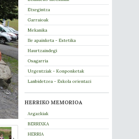
Etxegintza
Garraioak
Mekanika
Ile apainketa - Estetika
Haurtzaindegi
Osagarria
Urgentziak - Konponketak
Lanbidetzea - Eskola orientazi
HERRIKO MEMORIOA
Argazkiak
BERRIXKA
HERRIA