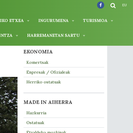
EU
IKO ETXEA
INGURUMENA
TURISMOA
INTZA
HARREMANETAN SARTU
EKONOMIA
Komertsak
Enpresak / Ofizialeak
Herriko ostatuak
MADE IN AIHERRA
Hazkurria
Ostatuak
Etxaldeko mozkinak