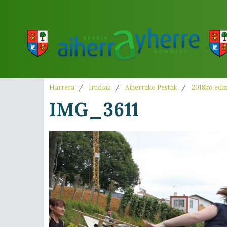
Harrera
Irudiak
Aiherrako Pestak
2018ko edi
IMG_3611