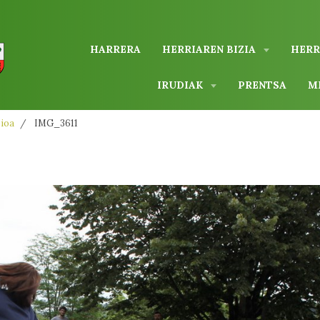
HARRERA
HERRIAREN BIZIA
HERR
IRUDIAK
PRENTSA
M
zioa
IMG_3611