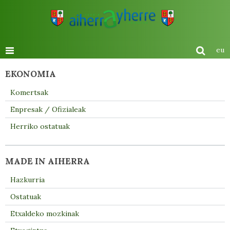
eu
EKONOMIA
Komertsak
Enpresak / Ofizialeak
Herriko ostatuak
MADE IN AIHERRA
Hazkurria
Ostatuak
Etxaldeko mozkinak