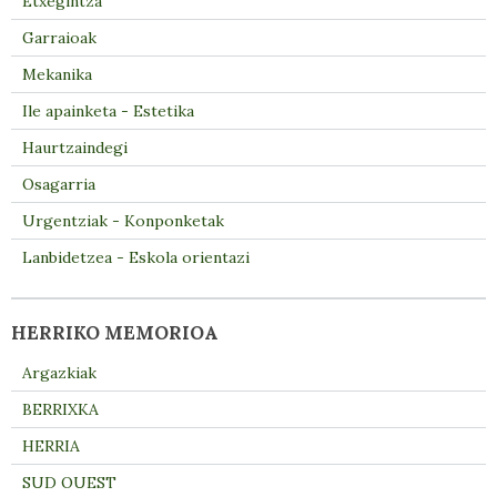
Etxegintza
Garraioak
Mekanika
Ile apainketa - Estetika
Haurtzaindegi
Osagarria
Urgentziak - Konponketak
Lanbidetzea - Eskola orientazi
HERRIKO MEMORIOA
Argazkiak
BERRIXKA
HERRIA
SUD OUEST