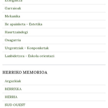
Etxegintza
Garraioak
Mekanika
Ile apainketa - Estetika
Haurtzaindegi
Osagarria
Urgentziak - Konponketak
Lanbidetzea - Eskola orientazi
HERRIKO MEMORIOA
Argazkiak
BERRIXKA
HERRIA
SUD OUEST