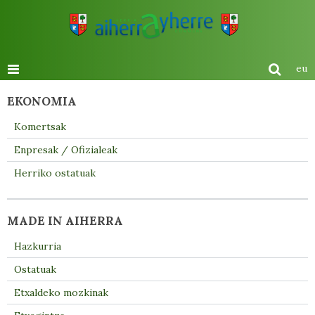
eu
EKONOMIA
Komertsak
Enpresak / Ofizialeak
Herriko ostatuak
MADE IN AIHERRA
Hazkurria
Ostatuak
Etxaldeko mozkinak