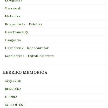
Etxegintza
Garraioak
Mekanika
Ile apainketa - Estetika
Haurtzaindegi
Osagarria
Urgentziak - Konponketak
Lanbidetzea - Eskola orientazi
HERRIKO MEMORIOA
Argazkiak
BERRIXKA
HERRIA
SUD OUEST