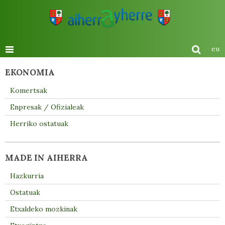
eu
EKONOMIA
Komertsak
Enpresak / Ofizialeak
Herriko ostatuak
MADE IN AIHERRA
Hazkurria
Ostatuak
Etxaldeko mozkinak