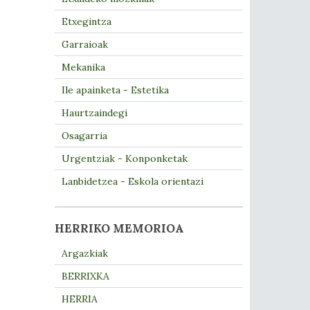
Etxegintza
Garraioak
Mekanika
Ile apainketa - Estetika
Haurtzaindegi
Osagarria
Urgentziak - Konponketak
Lanbidetzea - Eskola orientazi
HERRIKO MEMORIOA
Argazkiak
BERRIXKA
HERRIA