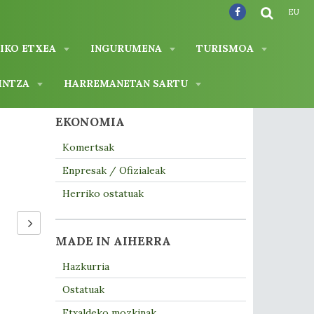
EU
IKO ETXEA
INGURUMENA
TURISMOA
INTZA
HARREMANETAN SARTU
EKONOMIA
Komertsak
Enpresak / Ofizialeak
Herriko ostatuak
MADE IN AIHERRA
Hazkurria
Ostatuak
Etxaldeko mozkinak