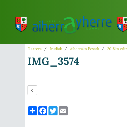
Harrera
Irudiak
Aiherrako Pestak
2018ko edi
IMG_3574
Partager
Facebook
Twitter
Email