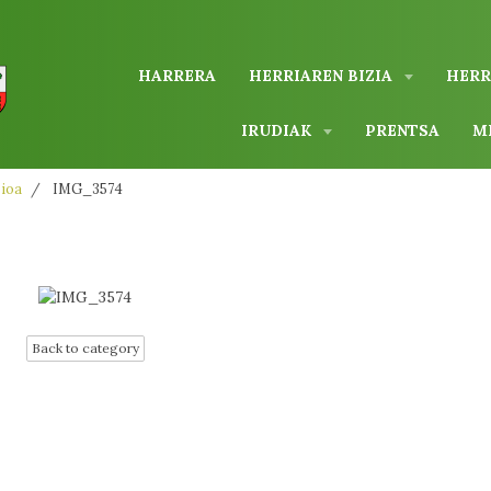
HARRERA
HERRIAREN BIZIA
HERR
IRUDIAK
PRENTSA
M
zioa
IMG_3574
Back to category