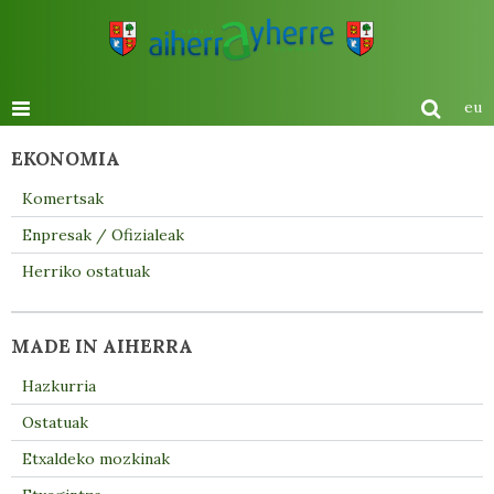
eu
EKONOMIA
Komertsak
Enpresak / Ofizialeak
Herriko ostatuak
MADE IN AIHERRA
Hazkurria
Ostatuak
Etxaldeko mozkinak