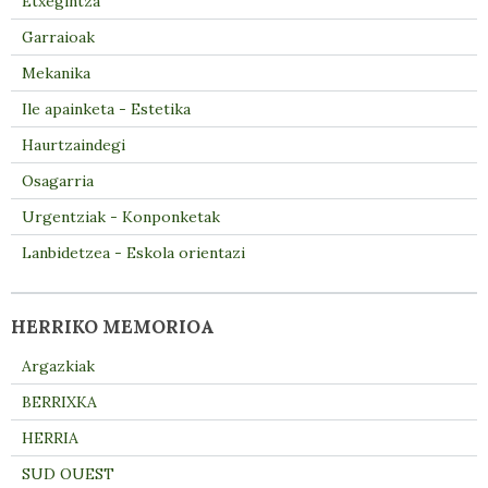
Etxegintza
Garraioak
Mekanika
Ile apainketa - Estetika
Haurtzaindegi
Osagarria
Urgentziak - Konponketak
Lanbidetzea - Eskola orientazi
HERRIKO MEMORIOA
Argazkiak
BERRIXKA
HERRIA
SUD OUEST