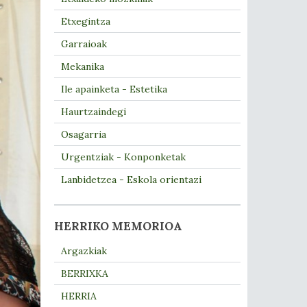
Etxegintza
Garraioak
Mekanika
Ile apainketa - Estetika
Haurtzaindegi
Osagarria
Urgentziak - Konponketak
Lanbidetzea - Eskola orientazi
HERRIKO MEMORIOA
Argazkiak
BERRIXKA
HERRIA