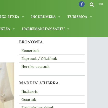
EU
IKO ETXEA
INGURUMENA
TURISMOA
INTZA
HARREMANETAN SARTU
EKONOMIA
Komertsak
Enpresak / Ofizialeak
Herriko ostatuak
MADE IN AIHERRA
Hazkurria
Ostatuak
Etxaldeko mozkinak