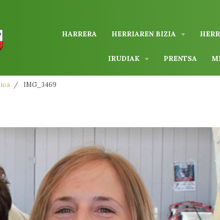
HARRERA
HERRIAREN BIZIA
HERR
IRUDIAK
PRENTSA
M
zioa
IMG_3469