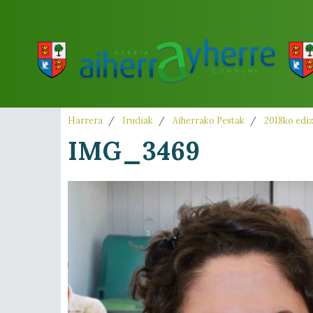
Harrera
Irudiak
Aiherrako Pestak
2018ko edi
IMG_3469