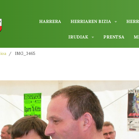
HARRERA
HERRIAREN BIZIA
HERR
IRUDIAK
PRENTSA
M
zioa
IMG_3465