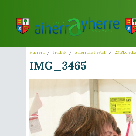
Harrera
Irudiak
Aiherrako Pestak
2018ko edi
IMG_3465