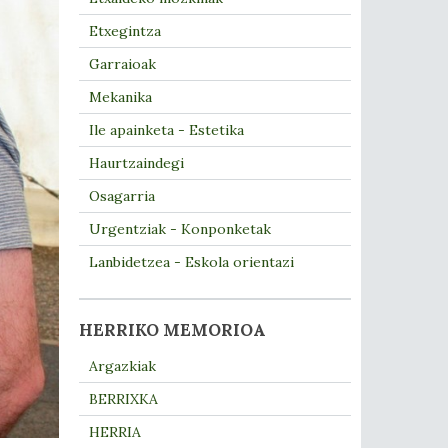
Etxegintza
Garraioak
Mekanika
Ile apainketa - Estetika
Haurtzaindegi
Osagarria
Urgentziak - Konponketak
Lanbidetzea - Eskola orientazi
HERRIKO MEMORIOA
Argazkiak
BERRIXKA
HERRIA