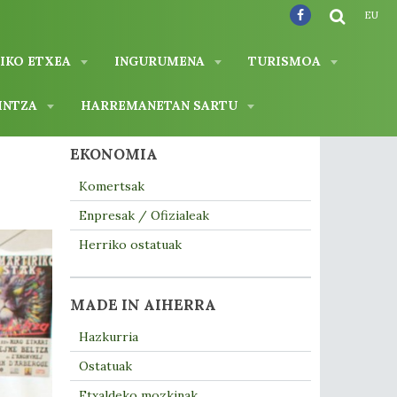
EU
IKO ETXEA
INGURUMENA
TURISMOA
INTZA
HARREMANETAN SARTU
EKONOMIA
Komertsak
Enpresak / Ofizialeak
Herriko ostatuak
MADE IN AIHERRA
Hazkurria
Ostatuak
Etxaldeko mozkinak