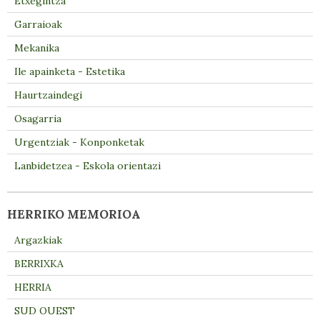
Etxegintza
Garraioak
Mekanika
Ile apainketa - Estetika
Haurtzaindegi
Osagarria
Urgentziak - Konponketak
Lanbidetzea - Eskola orientazi
HERRIKO MEMORIOA
Argazkiak
BERRIXKA
HERRIA
SUD OUEST