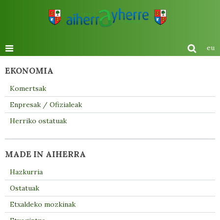
eu
EKONOMIA
Komertsak
Enpresak / Ofizialeak
Herriko ostatuak
MADE IN AIHERRA
Hazkurria
Ostatuak
Etxaldeko mozkinak