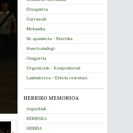
Etxegintza
Garraioak
Mekanika
Ile apainketa - Estetika
Haurtzaindegi
Osagarria
Urgentziak - Konponketak
Lanbidetzea - Eskola orientazi
HERRIKO MEMORIOA
Argazkiak
BERRIXKA
HERRIA