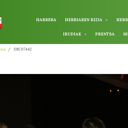
HARRERA
HERRIAREN BIZIA
HERR
IRUDIAK
PRENTSA
M
zioa
DSC07442