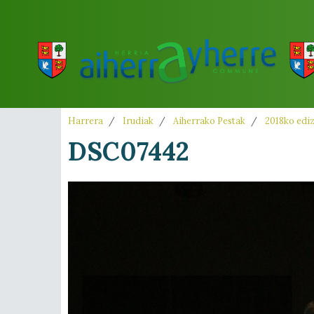
Harrera
Irudiak
Aiherrako Pestak
2018ko edi
DSC07442