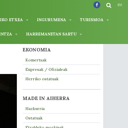
EU
IKO ETXEA
INGURUMENA
TURISMOA
INTZA
HARREMANETAN SARTU
EKONOMIA
Komertsak
Enpresak / Ofizialeak
Herriko ostatuak
MADE IN AIHERRA
Hazkurria
Ostatuak
Etxaldeko mozkinak