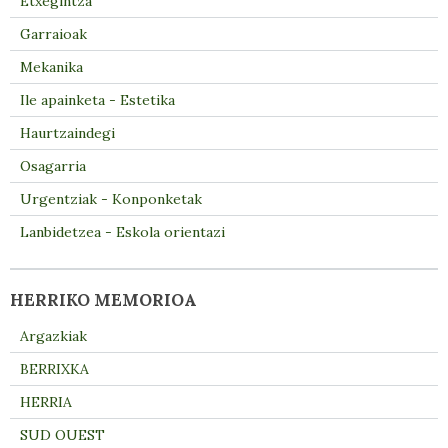
Etxegintza
Garraioak
Mekanika
Ile apainketa - Estetika
Haurtzaindegi
Osagarria
Urgentziak - Konponketak
Lanbidetzea - Eskola orientazi
HERRIKO MEMORIOA
Argazkiak
BERRIXKA
HERRIA
SUD OUEST