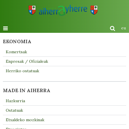
eu
EKONOMIA
Komertsak
Enpresak / Ofizialeak
Herriko ostatuak
MADE IN AIHERRA
Hazkurria
Ostatuak
Etxaldeko mozkinak